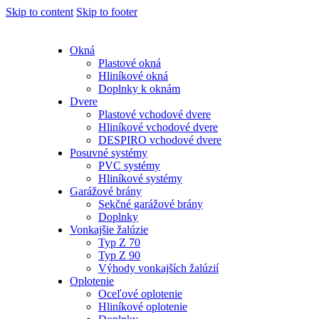
Skip to content
Skip to footer
Okná
Plastové okná
Hliníkové okná
Doplnky k oknám
Dvere
Plastové vchodové dvere
Hliníkové vchodové dvere
DESPIRO vchodové dvere
Posuvné systémy
PVC systémy
Hliníkové systémy
Garážové brány
Sekčné garážové brány
Doplnky
Vonkajšie žalúzie
Typ Z 70
Typ Z 90
Výhody vonkajších žalúzií
Oplotenie
Oceľové oplotenie
Hliníkové oplotenie