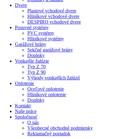
Dvere
Plastové vchodové dvere
Hliníkové vchodové dvere
DESPIRO vchodové dvere
Posuvné systémy
PVC systémy
Hliníkové systémy
Garážové brány
Sekčné garážové brány
Doplnky
Vonkajšie žalúzie
Typ Z 70
Typ Z 90
Výhody vonkajších žalúzií
Oplotenie
Oceľové oplotenie
Hliníkové oplotenie
Doplnky
Kontakt
Naše práce
Spoločnosť
O nás
Všeobecné obchodné podmienky
Reklamačný poriadok