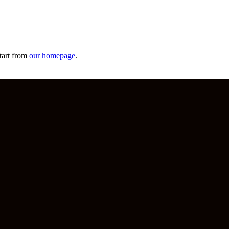
tart from
our homepage
.