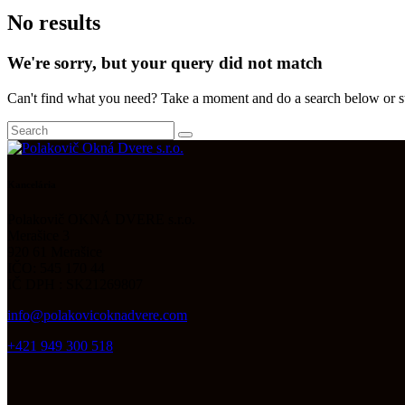
No results
We're sorry, but your query did not match
Can't find what you need? Take a moment and do a search below or s
Kancelária
Polakovič OKNÁ DVERE s.r.o.
Merašice 3
920 61 Merašice
IČO: 545 170 44
IČ DPH : SK21269807
info@polakovicoknadvere.com
+421 949 300 518