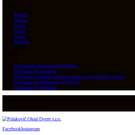
Navigácia
Domov
Služby
O nás
Okná
Dvere
Kontakt
Dokumenty
Všeobecné obchodné podmienky
Reklamačný poriadok
Poučenie o ochrane osobných údajov a používaní cookies
Formulár na odstúpenie od zmluvy
Reklamačný formulár
ITcentrum.sk © 2026.
Facebook
Instagram