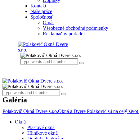
Doplnky
Kontakt
Naše práce
Spoločnosť
O nás
Všeobecné obchodné podmienky
Reklamačný poriadok
Galéria
Polakovič Okná Dvere s.r.o.
Okná a Dvere Polakovič sú na celý život
Okná
Plastové okná
Hliníkové okná
Doplnky k oknám