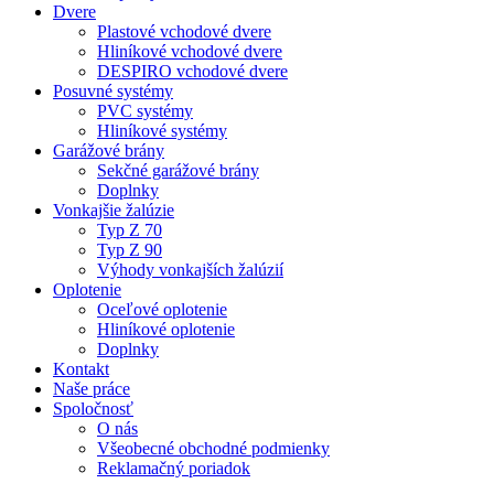
Dvere
Plastové vchodové dvere
Hliníkové vchodové dvere
DESPIRO vchodové dvere
Posuvné systémy
PVC systémy
Hliníkové systémy
Garážové brány
Sekčné garážové brány
Doplnky
Vonkajšie žalúzie
Typ Z 70
Typ Z 90
Výhody vonkajších žalúzií
Oplotenie
Oceľové oplotenie
Hliníkové oplotenie
Doplnky
Kontakt
Naše práce
Spoločnosť
O nás
Všeobecné obchodné podmienky
Reklamačný poriadok