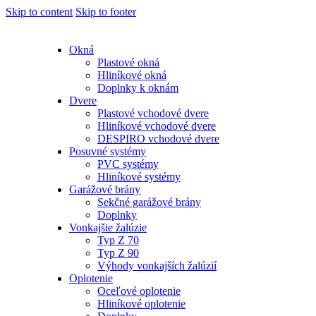
Skip to content
Skip to footer
Okná
Plastové okná
Hliníkové okná
Doplnky k oknám
Dvere
Plastové vchodové dvere
Hliníkové vchodové dvere
DESPIRO vchodové dvere
Posuvné systémy
PVC systémy
Hliníkové systémy
Garážové brány
Sekčné garážové brány
Doplnky
Vonkajšie žalúzie
Typ Z 70
Typ Z 90
Výhody vonkajších žalúzií
Oplotenie
Oceľové oplotenie
Hliníkové oplotenie