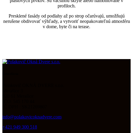
plastových prvkov. Sú väčšinou skryté alebo namontované v
profiloch.
Presklené fasády od podlahy až po strop očarúvajú, umožňujú
nerušene obdivovať výhľady, a vytvoriť neopakovateľnú atmosféru
v dome, byte či na terase.
Kancelária
Polakovič OKNÁ DVERE s.r.o.
Merašice 3
920 61 Merašice
IČO: 545 170 44
IČ DPH : SK21269807
info@polakovicoknadvere.com
+421 949 300 518