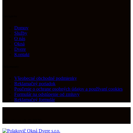
Navigácia
Domov
Služby
O nás
Okná
Dvere
Kontakt
Dokumenty
Všeobecné obchodné podmienky
Reklamačný poriadok
Poučenie o ochrane osobných údajov a používaní cookies
Formulár na odstúpenie od zmluvy
Reklamačný formulár
ITcentrum.sk © 2026.