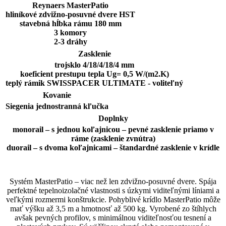
Reynaers MasterPatio
hliníkové zdvižno-posuvné dvere HST
stavebná hĺbka rámu 180 mm
3 komory
2-3 dráhy
Zasklenie
trojsklo 4/18/4/18/4 mm
koeficient prestupu tepla Ug= 0,5 W/(m2.K)
teplý rámik SWISSPACER ULTIMATE - voliteľný
Kovanie
Siegenia jednostranná kľučka
Doplnky
monorail – s jednou koľajnicou – pevné zasklenie priamo v
ráme (zasklenie zvnútra)
duorail – s dvoma koľajnicami – štandardné zasklenie v krídle
Systém MasterPatio – viac než len zdvižno-posuvné dvere. Spája
perfektné tepelnoizolačné vlastnosti s úzkymi viditeľnými líniami a
veľkými rozmermi konštrukcie. Pohyblivé krídlo MasterPatio môže
mať výšku až 3,5 m a hmotnosť až 500 kg. Vyrobené zo štíhlych
avšak pevných profilov, s minimálnou viditeľnosťou tesnení a