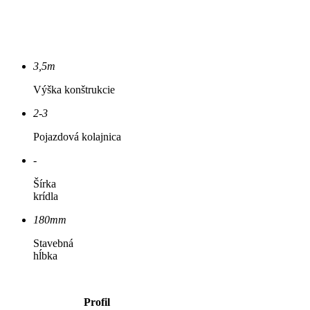
3,5m
Výška konštrukcie
2-3
Pojazdová kolajnica
-
Šírka
krídla
180mm
Stavebná
hĺbka
Profil