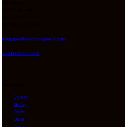
Merašice 3
920 61 Merašice
IČO: 545 170 44
IČ DPH : SK21269807
info@polakovicoknadvere.com
+421 949 300 518
Navigácia
Domov
Služby
O nás
Okná
Dvere