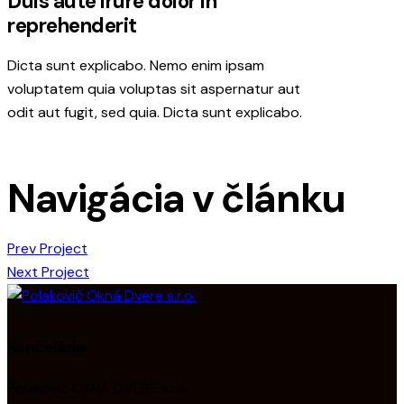
Duis aute irure dolor in
reprehenderit
Dicta sunt explicabo. Nemo enim ipsam
voluptatem quia voluptas sit aspernatur aut
odit aut fugit, sed quia. Dicta sunt explicabo.
Navigácia v článku
Prev Project
Next Project
Kancelária
Polakovič OKNÁ DVERE s.r.o.