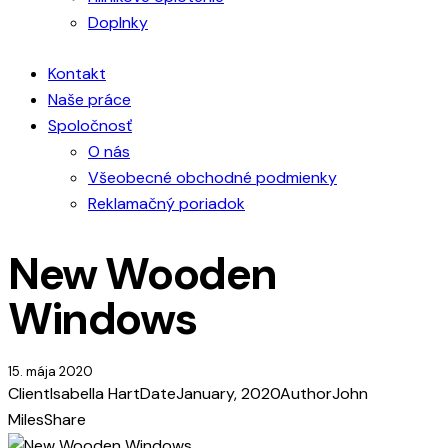
Doplnky
Kontakt
Naše práce
Spoločnosť
O nás
Všeobecné obchodné podmienky
Reklamačný poriadok
New Wooden
Windows
15. mája 2020
Client
Isabella Hart
Date
January, 2020
Author
John
Miles
Share