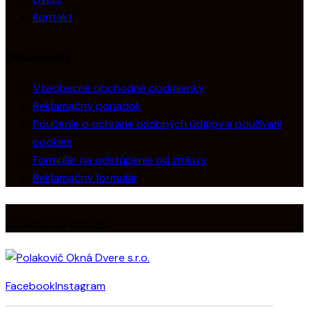
Kontakt
Dokumenty
Všeobecné obchodné podmienky
Reklamačný poriadok
Poučenie o ochrane osobných údajov a používaní
cookies
Formulár na odstúpenie od zmluvy
Reklamačný formulár
ITcentrum.sk © 2026.
Facebook
Instagram