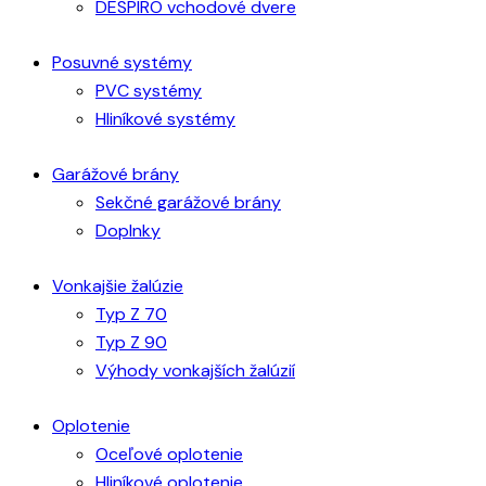
DESPIRO vchodové dvere
Posuvné systémy
PVC systémy
Hliníkové systémy
Garážové brány
Sekčné garážové brány
Doplnky
Vonkajšie žalúzie
Typ Z 70
Typ Z 90
Výhody vonkajších žalúzií
Oplotenie
Oceľové oplotenie
Hliníkové oplotenie