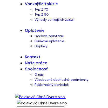
Vonkajšie žalúzie
Typ Z 70
Typ Z 90
Výhody vonkajších žalúzií
Oplotenie
Oceľové oplotenie
Hliníkové oplotenie
Doplnky
Kontakt
Naše práce
Spoločnosť
O nás
Všeobecné obchodné podmienky
Reklamačný poriadok