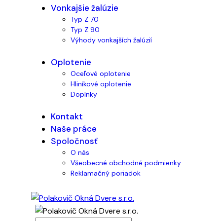
Vonkajšie žalúzie
Typ Z 70
Typ Z 90
Výhody vonkajších žalúzií
Oplotenie
Oceľové oplotenie
Hliníkové oplotenie
Doplnky
Kontakt
Naše práce
Spoločnosť
O nás
Všeobecné obchodné podmienky
Reklamačný poriadok