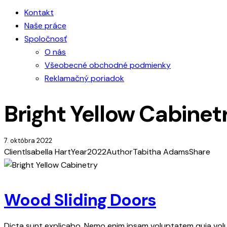
Kontakt
Naše práce
Spoločnosť
O nás
Všeobecné obchodné podmienky
Reklamačný poriadok
Bright Yellow Cabinet
7. októbra 2022
Client
Isabella Hart
Year
2022
Author
Tabitha Adams
Share
Wood Sliding Doors
Dicta sunt explicabo. Nemo enim ipsam voluptatem quia volup