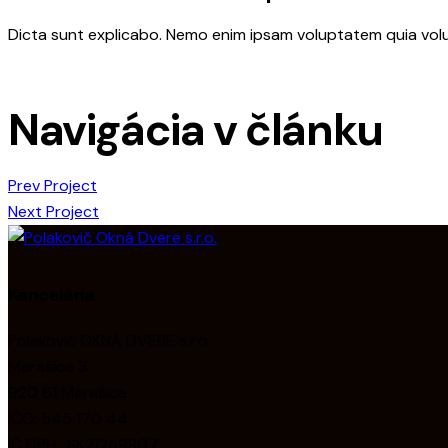
Dicta sunt explicabo. Nemo enim ipsam voluptatem quia volupt
Navigácia v článku
Prev Project
Next Project
Kancelária
Polakovič OKNÁ DVERE s.r.o.
Merašice 3
920 61 Merašice
IČO: 545 170 44
IČ DPH : SK21269807