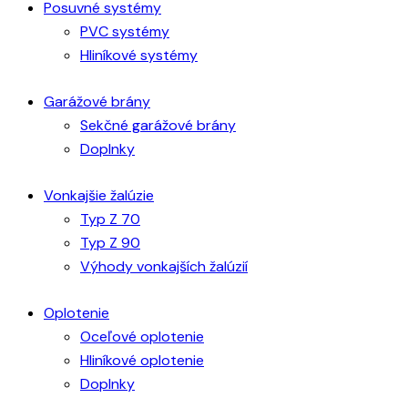
Posuvné systémy
PVC systémy
Hliníkové systémy
Garážové brány
Sekčné garážové brány
Doplnky
Vonkajšie žalúzie
Typ Z 70
Typ Z 90
Výhody vonkajších žalúzií
Oplotenie
Oceľové oplotenie
Hliníkové oplotenie
Doplnky