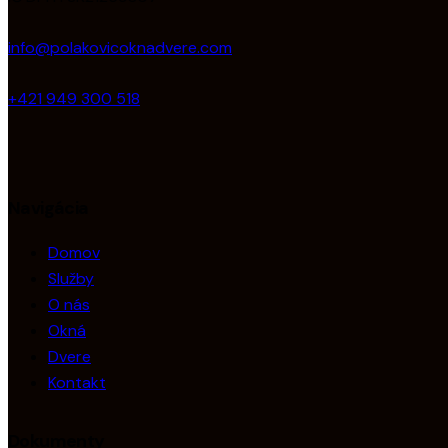
info@polakovicoknadvere.com
+421 949 300 518
Navigácia
Domov
Služby
O nás
Okná
Dvere
Kontakt
Dokumenty