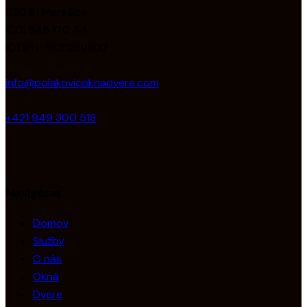
920 61 Merašice
IČO: 545 170 44
IČ DPH : SK21269807
info@polakovicoknadvere.com
+421 949 300 518
Navigácia
Domov
Služby
O nás
Okná
Dvere