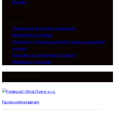
Kontakt
Dokumenty
Všeobecné obchodné podmienky
Reklamačný poriadok
Poučenie o ochrane osobných údajov a používaní
cookies
Formulár na odstúpenie od zmluvy
Reklamačný formulár
ITcentrum.sk © 2026.
Facebook
Instagram