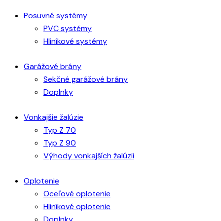
Posuvné systémy
PVC systémy
Hliníkové systémy
Garážové brány
Sekčné garážové brány
Doplnky
Vonkajšie žalúzie
Typ Z 70
Typ Z 90
Výhody vonkajších žalúzií
Oplotenie
Oceľové oplotenie
Hliníkové oplotenie
Doplnky