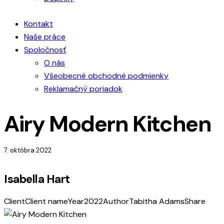
Kontakt
Naše práce
Spoločnosť
O nás
Všeobecné obchodné podmienky
Reklamačný poriadok
Airy Modern Kitchen
7. októbra 2022
Isabella Hart
Client
Client name
Year
2022
Author
Tabitha Adams
Share