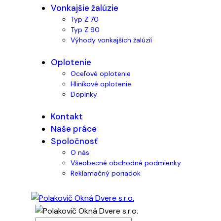
Vonkajšie žalúzie
Typ Z 70
Typ Z 90
Výhody vonkajších žalúzií
Oplotenie
Oceľové oplotenie
Hliníkové oplotenie
Doplnky
Kontakt
Naše práce
Spoločnosť
O nás
Všeobecné obchodné podmienky
Reklamačný poriadok