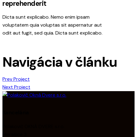
reprehenderit
Dicta sunt explicabo. Nemo enim ipsam
voluptatem quia voluptas sit aspernatur aut
odit aut fugit, sed quia. Dicta sunt explicabo.
Navigácia v článku
Prev Project
Next Project
Kancelária
Polakovič OKNÁ DVERE s.r.o.
Merašice 3