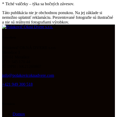
* Tiché valčeky – týka sa bočných závesov.
Táto publikácia nie je obchodnou ponukou. Na jej základe si
nemožno uplatniť reklamáciu. Prezentované fotografie sú ilustračné
a nie sú reálnymi fotografiami výrobkov.
Kancelária
Polakovič OKNÁ DVERE s.r.o.
Merašice 3
920 61 Merašice
IČO: 545 170 44
IČ DPH : SK21269807
info@polakovicoknadvere.com
+421 949 300 518
Navigácia
Domov