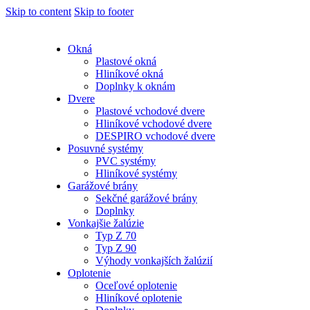
Skip to content
Skip to footer
Okná
Plastové okná
Hliníkové okná
Doplnky k oknám
Dvere
Plastové vchodové dvere
Hliníkové vchodové dvere
DESPIRO vchodové dvere
Posuvné systémy
PVC systémy
Hliníkové systémy
Garážové brány
Sekčné garážové brány
Doplnky
Vonkajšie žalúzie
Typ Z 70
Typ Z 90
Výhody vonkajších žalúzií
Oplotenie
Oceľové oplotenie
Hliníkové oplotenie