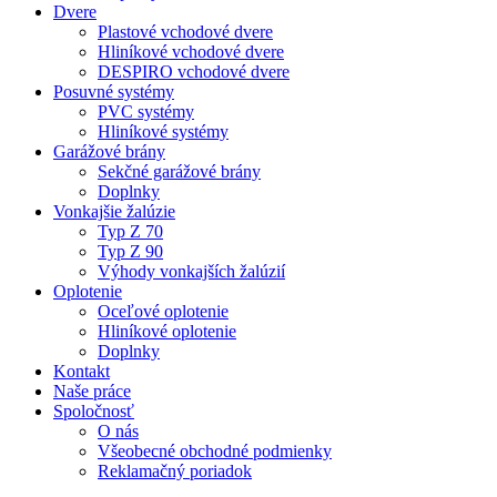
Dvere
Plastové vchodové dvere
Hliníkové vchodové dvere
DESPIRO vchodové dvere
Posuvné systémy
PVC systémy
Hliníkové systémy
Garážové brány
Sekčné garážové brány
Doplnky
Vonkajšie žalúzie
Typ Z 70
Typ Z 90
Výhody vonkajších žalúzií
Oplotenie
Oceľové oplotenie
Hliníkové oplotenie
Doplnky
Kontakt
Naše práce
Spoločnosť
O nás
Všeobecné obchodné podmienky
Reklamačný poriadok