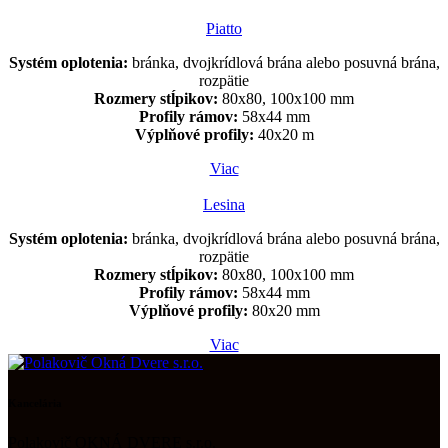
Piatto
Systém oplotenia:
bránka, dvojkrídlová brána alebo posuvná brána,
rozpätie
Rozmery stĺpikov:
80x80, 100x100 mm
Profily rámov:
58x44 mm
Výplňové profily:
40x20 m
Viac
Lesina
Systém oplotenia:
bránka, dvojkrídlová brána alebo posuvná brána,
rozpätie
Rozmery stĺpikov:
80x80, 100x100 mm
Profily rámov:
58x44 mm
Výplňové profily:
80x20 mm
Viac
Kancelária
Polakovič OKNÁ DVERE s.r.o.