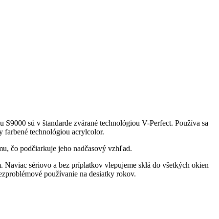
u S9000 sú v štandarde zvárané technológiou V-Perfect. Používa sa
y farbené technológiou acrylcolor.
u, čo podčiarkuje jeho nadčasový vzhľad.
. Naviac sériovo a bez príplatkov vlepujeme sklá do všetkých okien
ezproblémové používanie na desiatky rokov.