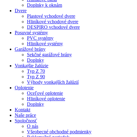
Doplnky k oknám
Dvere
Plastové vchodové dvere
Hliníkové vchodové dvere
DESPIRO vchodové dvere
Posuvné systémy
PVC systémy
Hliníkové systémy
Garážové brány
Sekčné garážové brány
Doplnky
Vonkajšie žalúzie
Typ Z 70
Typ Z 90
Výhody vonkajších žalúzií
Oplotenie
Oceľové oplotenie
Hliníkové oplotenie
Doplnky
Kontakt
Naše práce
Spoločnosť
O nás
Všeobecné obchodné podmienky