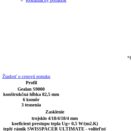
Reklamačný poriadok
*
Žiadosť o cenovú ponuku
Profil
Gealan S9000
konštrukčná hĺbka 82,5 mm
6 komôr
3 tesnenia
Zasklenie
trojsklo 4/18/4/18/4 mm
koeficient prestupu tepla Ug= 0,5 W/(m2.K)
teplý rámik SWISSPACER ULTIMATE - voliteľný