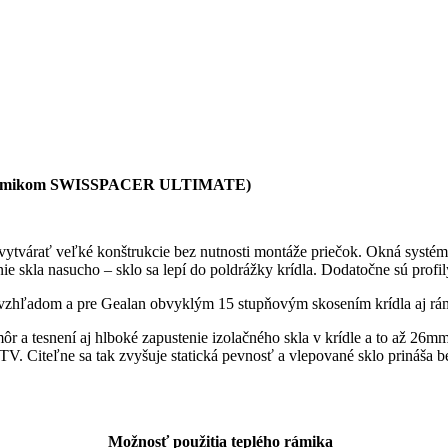
ým rámikom SWISSPACER ULTIMATE)
ytvárať veľké konštrukcie bez nutnosti montáže priečok. Okná systém
ie skla nasucho – sklo sa lepí do poldrážky krídla. Dodatočne sú profil
vzhľadom a pre Gealan obvyklým 15 stupňovým skosením krídla aj rám
 a tesnení aj hlboké zapustenie izolačného skla v krídle a to až 26mm
. Citeľne sa tak zvyšuje statická pevnosť a vlepované sklo prináša b
Možnosť použitia teplého rámika