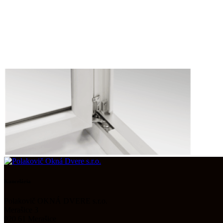
Kancelária
Polakovič OKNÁ DVERE s.r.o.
Merašice 3
920 61 Merašice