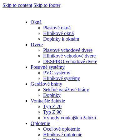
Skip to content
Skip to footer
Okná
Plastové okná
Hliníkové okná
Doplnky k oknám
Dvere
Plastové vchodové dvere
Hliníkové vchodové dvere
DESPIRO vchodové dvere
Posuvné systémy
PVC systémy
Hliníkové systémy
Garážové brány
Sekčné garážové brány
Doplnky
Vonkajšie žalúzie
Typ Z 70
Typ Z 90
Výhody vonkajších žalúzií
Oplotenie
Oceľové oplotenie
Hliníkové oplotenie