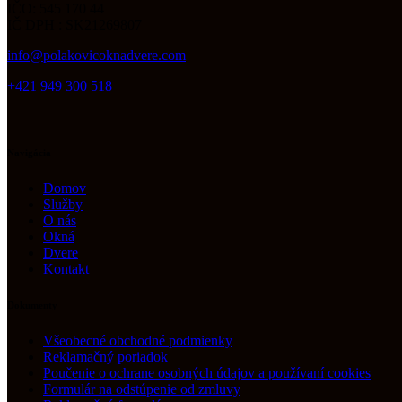
IČO: 545 170 44
IČ DPH : SK21269807
info@polakovicoknadvere.com
+421 949 300 518
Navigácia
Domov
Služby
O nás
Okná
Dvere
Kontakt
Dokumenty
Všeobecné obchodné podmienky
Reklamačný poriadok
Poučenie o ochrane osobných údajov a používaní cookies
Formulár na odstúpenie od zmluvy