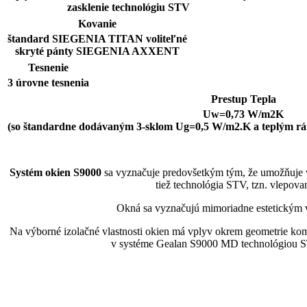
zasklenie technológiu STV
Kovanie
štandard SIEGENIA TITAN voliteľné
skryté pánty SIEGENIA AXXENT
Tesnenie
3 úrovne tesnenia
Prestup Tepla
Uw=0,73 W/m2K
(so štandardne dodávaným 3-sklom Ug=0,5 W/m2.K a tepl
Systém okien S9000
sa vyznačuje predovšetkým tým, že umožňuje v
tiež technológia STV, tzn. vlepovan
Okná sa vyznačujú mimoriadne estetickým 
Na výborné izolačné vlastnosti okien má vplyv okrem geometrie komôr
v systéme Gealan S9000 MD technológiou STV