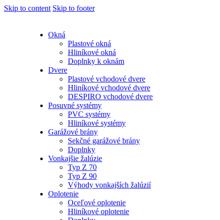
Skip to content
Skip to footer
Okná
Plastové okná
Hliníkové okná
Doplnky k oknám
Dvere
Plastové vchodové dvere
Hliníkové vchodové dvere
DESPIRO vchodové dvere
Posuvné systémy
PVC systémy
Hliníkové systémy
Garážové brány
Sekčné garážové brány
Doplnky
Vonkajšie žalúzie
Typ Z 70
Typ Z 90
Výhody vonkajších žalúzií
Oplotenie
Oceľové oplotenie
Hliníkové oplotenie