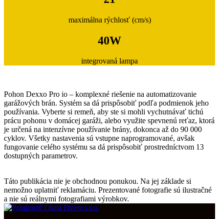
maximálna rýchlosť (cm/s)
40W
integrovaná lampa
Pohon Dexxo Pro io – komplexné riešenie na automatizovanie
garážových brán. Systém sa dá prispôsobiť podľa podmienok jeho
používania. Vyberte si remeň, aby ste si mohli vychutnávať tichú
prácu pohonu v domácej garáži, alebo využite spevnenú reťaz, ktorá
je určená na intenzívne používanie brány, dokonca až do 90 000
cyklov. Všetky nastavenia sú vstupne naprogramované, avšak
fungovanie celého systému sa dá prispôsobiť prostredníctvom 13
dostupných parametrov.
Táto publikácia nie je obchodnou ponukou. Na jej základe si
nemožno uplatniť reklamáciu. Prezentované fotografie sú ilustračné
a nie sú reálnymi fotografiami výrobkov.