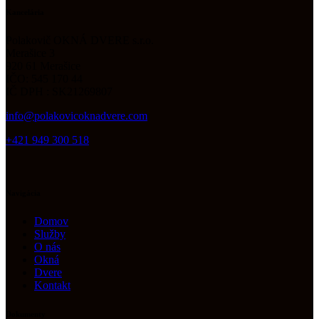
Kancelária
Polakovič OKNÁ DVERE s.r.o.
Merašice 3
920 61 Merašice
IČO: 545 170 44
IČ DPH : SK21269807
info@polakovicoknadvere.com
+421 949 300 518
Navigácia
Domov
Služby
O nás
Okná
Dvere
Kontakt
Dokumenty