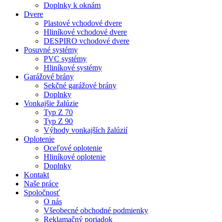
Doplnky k oknám
Dvere
Plastové vchodové dvere
Hliníkové vchodové dvere
DESPIRO vchodové dvere
Posuvné systémy
PVC systémy
Hliníkové systémy
Garážové brány
Sekčné garážové brány
Doplnky
Vonkajšie žalúzie
Typ Z 70
Typ Z 90
Výhody vonkajších žalúzií
Oplotenie
Oceľové oplotenie
Hliníkové oplotenie
Doplnky
Kontakt
Naše práce
Spoločnosť
O nás
Všeobecné obchodné podmienky
Reklamačný poriadok