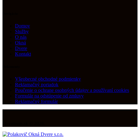
Navigácia
Domov
Služby
O nás
Okná
Dvere
Kontakt
Dokumenty
Všeobecné obchodné podmienky
Reklamačný poriadok
Poučenie o ochrane osobných údajov a používaní cookies
Formulár na odstúpenie od zmluvy
Reklamačný formulár
ITcentrum.sk © 2026.