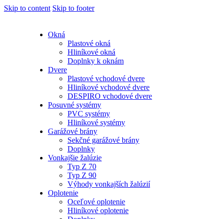
Skip to content
Skip to footer
Okná
Plastové okná
Hliníkové okná
Doplnky k oknám
Dvere
Plastové vchodové dvere
Hliníkové vchodové dvere
DESPIRO vchodové dvere
Posuvné systémy
PVC systémy
Hliníkové systémy
Garážové brány
Sekčné garážové brány
Doplnky
Vonkajšie žalúzie
Typ Z 70
Typ Z 90
Výhody vonkajších žalúzií
Oplotenie
Oceľové oplotenie
Hliníkové oplotenie