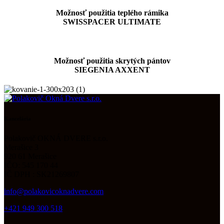
Možnosť použitia teplého rámika
SWISSPACER ULTIMATE
Možnosť použitia skrytých pántov
SIEGENIA AXXENT
Kancelária
Polakovič OKNÁ DVERE s.r.o.
Merašice 3
920 61 Merašice
IČO: 545 170 44
IČ DPH : SK21269807
info@polakovicoknadvere.com
+421 949 300 518