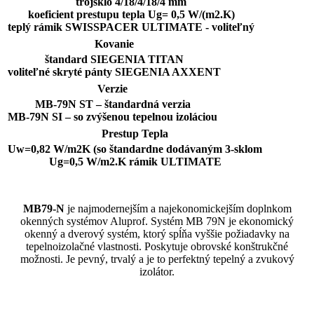
trojsklo 4/18/4/18/4 mm
koeficient prestupu tepla Ug= 0,5 W/(m2.K)
teplý rámik SWISSPACER ULTIMATE - voliteľný
Kovanie
štandard SIEGENIA TITAN
voliteľné skryté pánty SIEGENIA AXXENT
Verzie
MB-79N ST – štandardná verzia
MB-79N SI – so zvýšenou tepelnou izoláciou
Prestup Tepla
Uw=0,82 W/m2K (so štandardne dodávaným 3-sklom
Ug=0,5 W/m2.K rámik ULTIMATE
MB79-N
je najmodernejším a najekonomickejším doplnkom
okenných systémov Aluprof. Systém MB 79N je ekonomický
okenný a dverový systém, ktorý spĺňa vyššie požiadavky na
tepelnoizolačné vlastnosti. Poskytuje obrovské konštrukčné
možnosti. Je pevný, trvalý a je to perfektný tepelný a zvukový
izolátor.