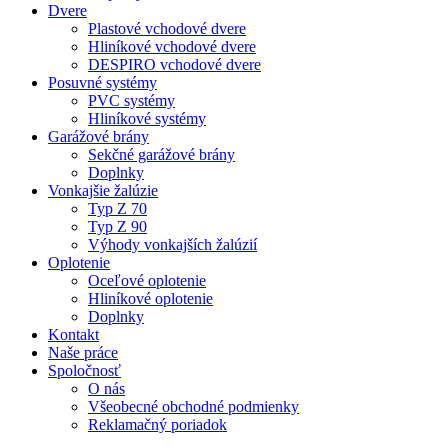
Dvere
Plastové vchodové dvere
Hliníkové vchodové dvere
DESPIRO vchodové dvere
Posuvné systémy
PVC systémy
Hliníkové systémy
Garážové brány
Sekčné garážové brány
Doplnky
Vonkajšie žalúzie
Typ Z 70
Typ Z 90
Výhody vonkajších žalúzií
Oplotenie
Oceľové oplotenie
Hliníkové oplotenie
Doplnky
Kontakt
Naše práce
Spoločnosť
O nás
Všeobecné obchodné podmienky
Reklamačný poriadok